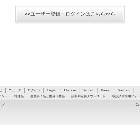
>>ユーザー登録・ログインはこちらから
せ
ニュース
ログイン
English
Chinese
Deutsch
Korean
Vietnam
ハンド
特注品
生産終了品と推奨代替品
該非判定書ダウンロード
取説請求専用フォ
ップ
Co